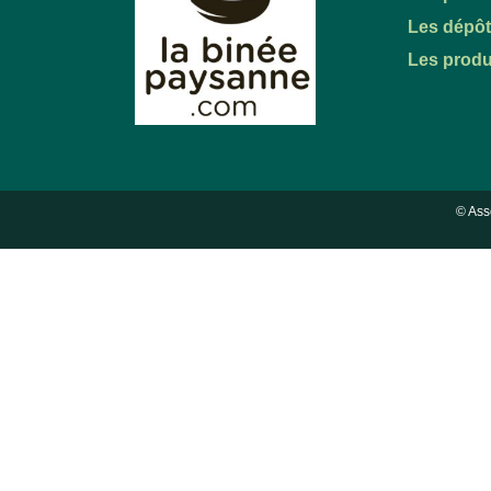
Les dépô
Les produ
© Ass