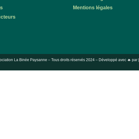
ts
Mentions légales
cteurs
ociation La Binée Paysanne – Tous droits réservés
2024
– Développé avec 🔥 par