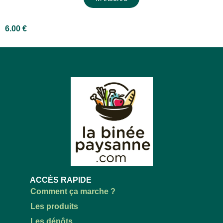
6.00
€
ACCÈS RAPIDE
Comment ça marche ?
Les produits
Les dépôts