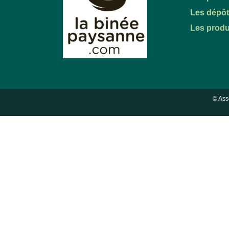
Les dépô
Les produ
© Ass