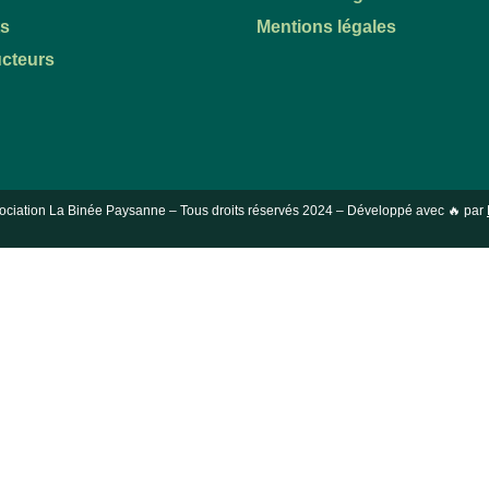
ts
Mentions légales
cteurs
ociation La Binée Paysanne – Tous droits réservés
2024
– Développé avec 🔥 par