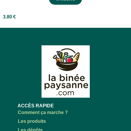
3.80
€
ACCÈS RAPIDE
Comment ça marche ?
Les produits
Les dépôts