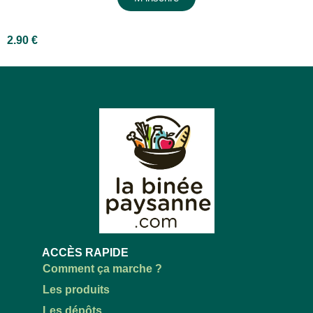
2.90
€
ACCÈS RAPIDE
Comment ça marche ?
Les produits
Les dépôts