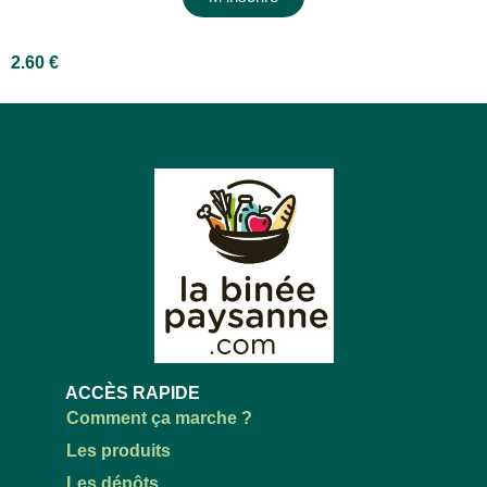
2.60
€
ACCÈS RAPIDE
Comment ça marche ?
Les produits
Les dépôts