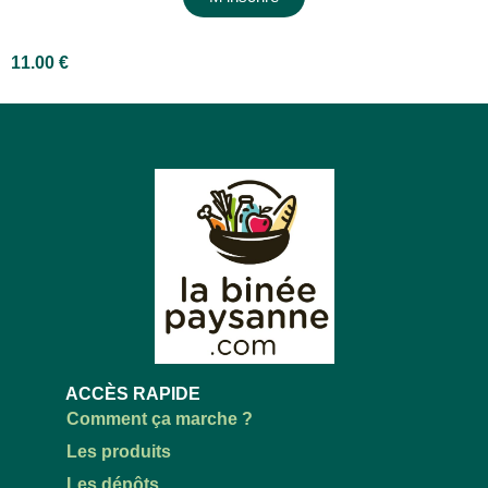
11.00
€
ACCÈS RAPIDE
Comment ça marche ?
Les produits
Les dépôts