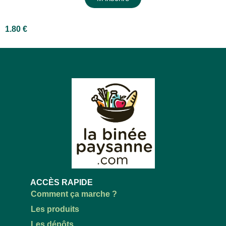
1.80
€
ACCÈS RAPIDE
Comment ça marche ?
Les produits
Les dépôts