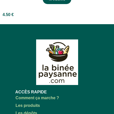
4.50
€
ACCÈS RAPIDE
Comment ça marche ?
Les produits
Les dépôts