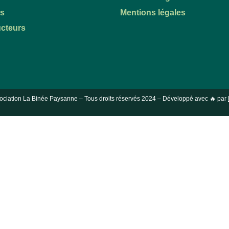
ts
Mentions légales
cteurs
ociation La Binée Paysanne – Tous droits réservés
2024
– Développé avec 🔥 par