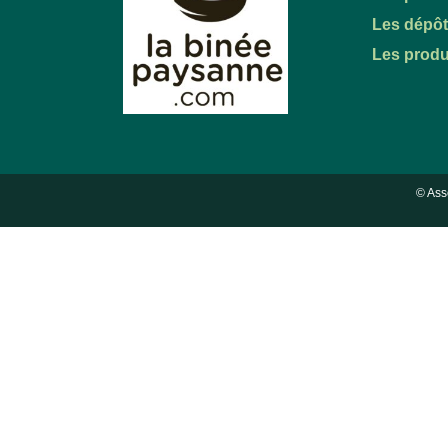
Les dépô
Les produ
© Ass