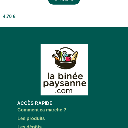
4.70
€
ACCÈS RAPIDE
Comment ça marche ?
Les produits
Les dépôts