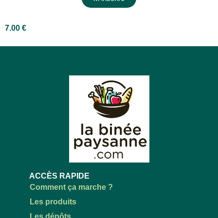
7.00
€
ACCÈS RAPIDE
Comment ça marche ?
Les produits
Les dépôts