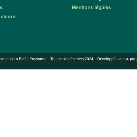
ts
Mentions légales
cteurs
ociation La Binée Paysanne – Tous droits réservés
2024
– Développé avec 🔥 par