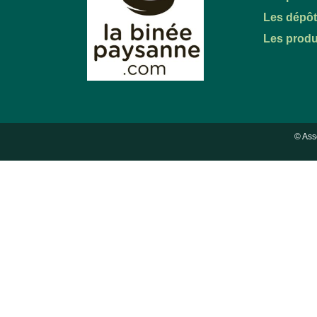
Les dépô
Les produ
© Ass