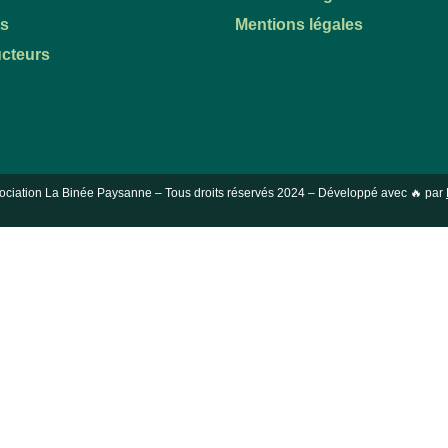
ts
Mentions légales
cteurs
ociation La Binée Paysanne – Tous droits réservés
2024
– Développé avec 🔥 par