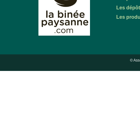
Les dépô
Les produ
© Ass