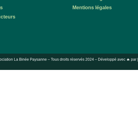
ts
Mentions légales
cteurs
ociation La Binée Paysanne – Tous droits réservés
2024
– Développé avec 🔥 par