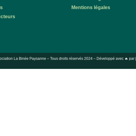
ts
Mentions légales
cteurs
ociation La Binée Paysanne – Tous droits réservés
2024
– Développé avec 🔥 par