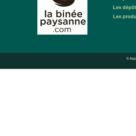
Les dépô
Les produ
© Ass