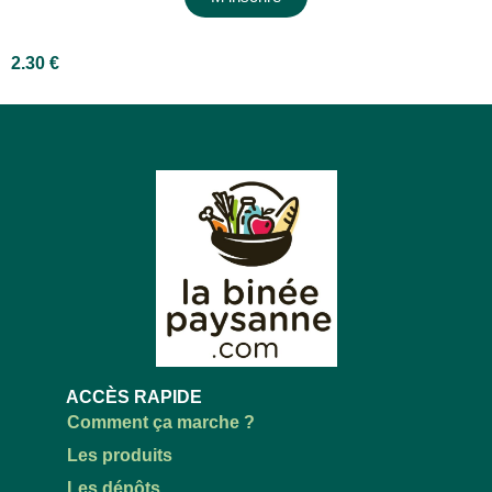
2.30
€
ACCÈS RAPIDE
Comment ça marche ?
Les produits
Les dépôts