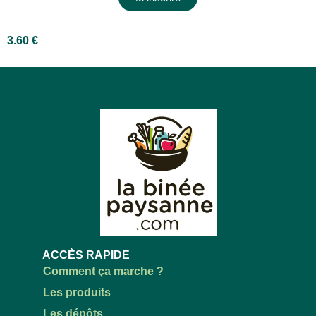
3.60
€
ACCÈS RAPIDE
Comment ça marche ?
Les produits
Les dépôts