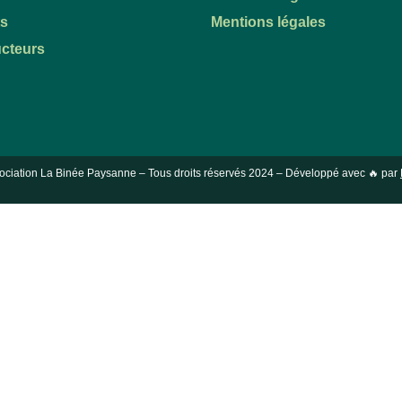
ts
Mentions légales
cteurs
ociation La Binée Paysanne – Tous droits réservés
2024
– Développé avec 🔥 par