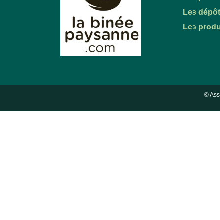
Les dépô
Les produ
© Ass