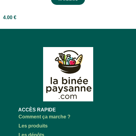
4.00
€
ACCÈS RAPIDE
Comment ça marche ?
Les produits
Les dépôts