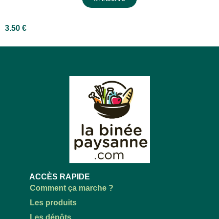
3.50
€
ACCÈS RAPIDE
Comment ça marche ?
Les produits
Les dépôts