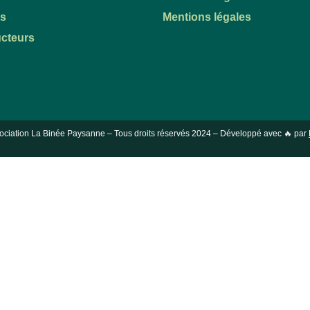
ts
Mentions légales
cteurs
ociation La Binée Paysanne – Tous droits réservés
2024
– Développé avec 🔥 par