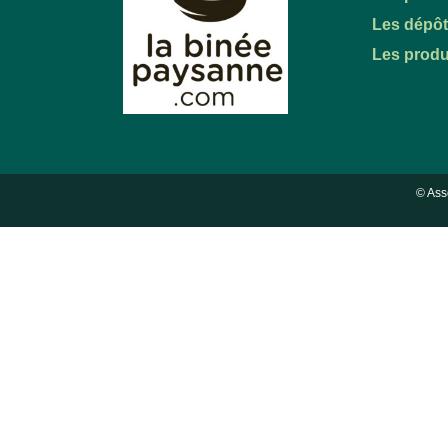
Les dépô
Les produ
© Ass