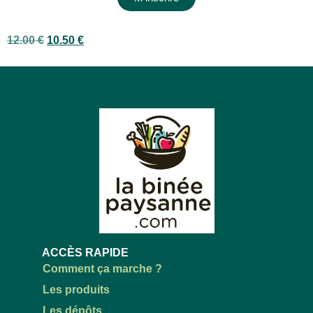
12.00
€
10.50
€
ACCÈS RAPIDE
Comment ça marche ?
Les produits
Les dépôts