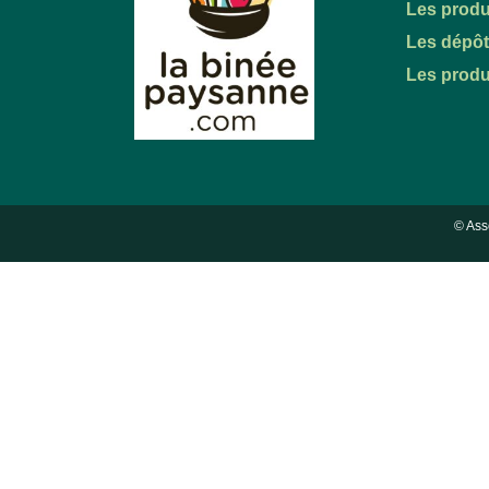
Les produ
Les dépô
Les produ
© Ass