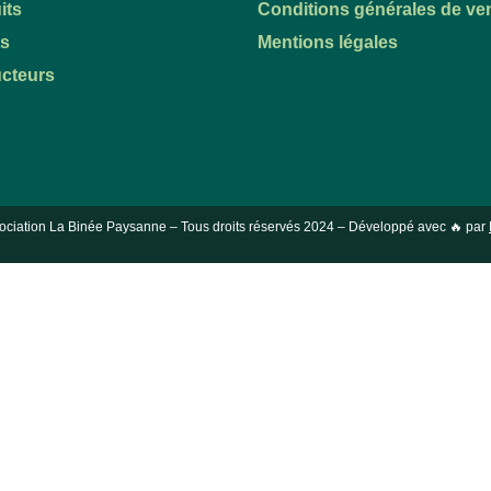
its
Conditions générales de ve
ts
Mentions légales
cteurs
ociation La Binée Paysanne – Tous droits réservés
2024
– Développé avec 🔥 par