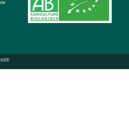
nte
HUPP