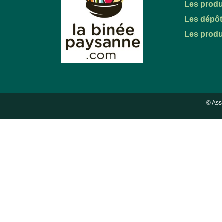
Les produ
Les dépô
Les produ
© Ass