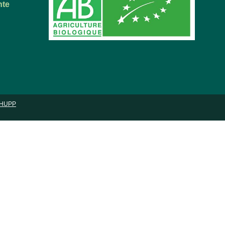
nte
HUPP