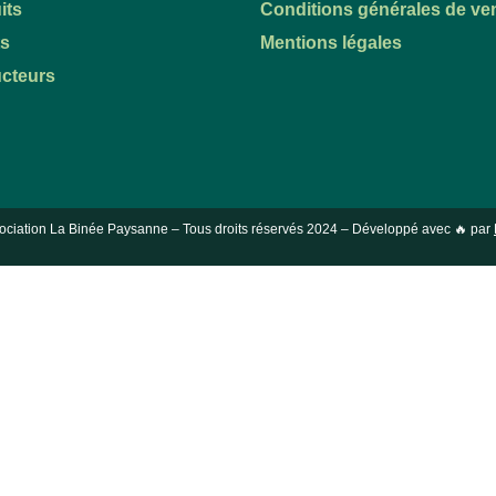
its
Conditions générales de ve
ts
Mentions légales
cteurs
ociation La Binée Paysanne – Tous droits réservés
2024
– Développé avec 🔥 par